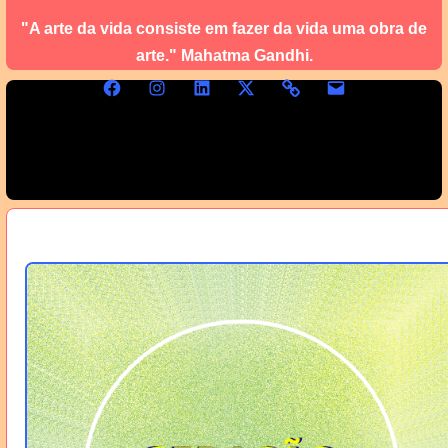
"A arte da vida consiste em fazer da vida uma obra de
arte." Mahatma Gandhi.