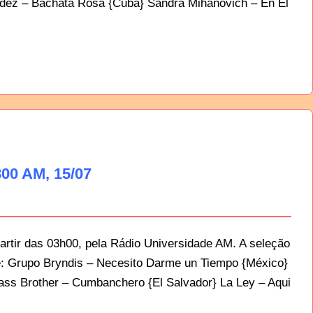
ndez – Bachata Rosa {Cuba} Sandra Mihanovich – En El
00 AM, 15/07
artir das 03h00, pela Rádio Universidade AM. A seleção
te: Grupo Bryndis – Necesito Darme un Tiempo {México}
ass Brother – Cumbanchero {El Salvador} La Ley – Aqui