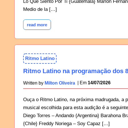
Lo Que Siento Por Ti {Guatemala} Marlon Ferná
Medio de la […]
read more
Ritmo Latino
Ritmo Latino na programação dos 8
14/07/2026
Written by
Milton Oliveira
Ouça o Ritmo Latino, na próxima madrugada, a p
musical escolhida para esta audição é a seguin
Diego Torres – Andando {Argentina} Barahona Br
{Chile} Freddy Noriega – Soy Capaz […]