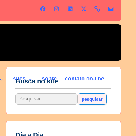
sites
sobre
contato on-line
Busca no site
Dia a Dia