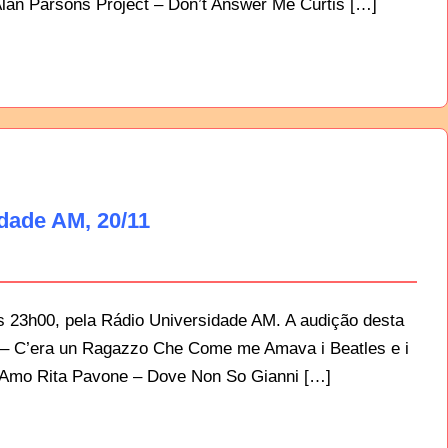
lan Parsons Project – Don’t Answer Me Curtis […]
idade AM, 20/11
as 23h00, pela Rádio Universidade AM. A audição desta
ndi – C’era un Ragazzo Che Come me Amava i Beatles e i
i Amo Rita Pavone – Dove Non So Gianni […]