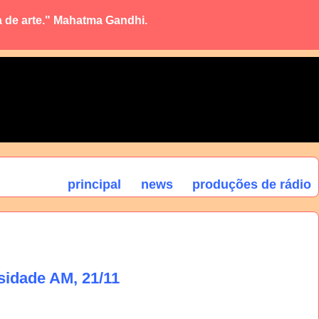
a de arte." Mahatma Gandhi.
principal
news
produções de rádio
sidade AM, 21/11