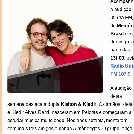
Acompanh
a audição
39 (na FM)
do
Memóri
Brasil
nest
domingo, a
partir das
13h00
, pel
Rádio Uni
FM 107.9
.
A audição
desta
semana destaca a dupla
Kleiton & Kledir
. Os irmãos Kleit
e Kledir Alves Ramil nasceram em Pelotas e começaram a
estudar música muito cedo. Nos anos setenta, montaram
com mais três amigos a banda Almôndegas. O grupo lanço