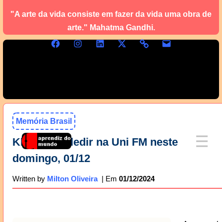
"A arte da vida consiste em fazer da vida uma obra de
arte." Mahatma Gandhi.
Memória Brasil
Kleiton & Kledir na Uni FM neste
domingo, 01/12
01/12/2024
Written by
Milton Oliveira