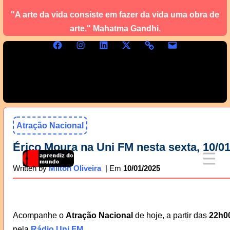
"A arte da vida consiste em fazer da vida uma obra de
arte." Mahatma Gandhi.
Atração Nacional
Érico Moura na Uni FM nesta sexta, 10/0
10/01/2025
Written by
Milton Oliveira
Acompanhe o
Atração Nacional
de hoje, a partir das
22h0
pela
Rádio Uni FM
.