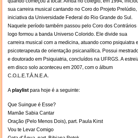
quando começou a tocar. Ainda no colégio, em 1994, inicio
sua carreira musical cantando no Coro do Projeto Prelúdio,
iniciativa da Universidade Federal do Rio Grande do Sul.
Naquele período também passou pelo Coro dos Contrários 
logo formou a banda Universo Colorido. Ele divide sua
carreira musical com a medicina, atuando como psiquiatra 
psicoterapeuta de orientação psicanalítica. Possui mestrad
e doutorado em Psiquiatria, concluídos na UFRGS. A estrei
em disco solo aconteceu em 2007, com o álbum
C.O.L.E.T.Â.N.E.A.
A
playlist
para hoje é a seguinte:
Que Suingue é Esse?
Mamãe Sabia Cantar
Oração (Pelo Menos Dois), part. Paula Kirst
Vou te Levar Comigo
Gota d’Água, part. Bibiana Petek