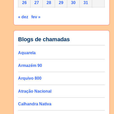
26
27
28
29
30
31
« dez
fev »
Blogs de chamadas
Aquarela
Armazém 90
Arquivo 800
Atração Nacional
Calhandra Nativa