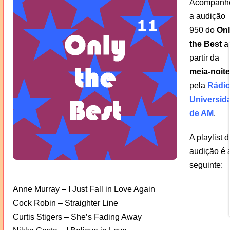
Acompanh
a audição
950 do
Onl
the Best
a
partir da
meia-noite
pela
Rádi
Universid
de AM
.
A playlist d
audição é 
seguinte:
Anne Murray – I Just Fall in Love Again
Cock Robin – Straighter Line
Curtis Stigers – She’s Fading Away