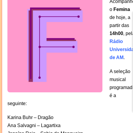
Acompanh
o
Femina
de hoje, a
partir das
14h00
, pel
Rádio
Universid
de AM
.
A seleção
musical
programad
é a
seguinte:
Karina Buhr – Dragão
Ana Salvagni – Lagartixa