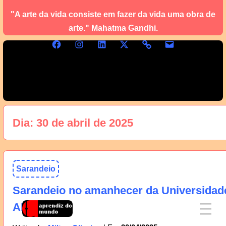
"A arte da vida consiste em fazer da vida uma obra de
arte." Mahatma Gandhi.
Dia:
30 de abril de 2025
Sarandeio
Sarandeio no amanhecer da Universidad
AM, 01/05