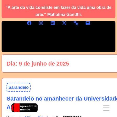
"A arte da vida consiste em fazer da vida uma obra de
arte." Mahatma Gandhi.
Dia:
9 de junho de 2025
Sarandeio
Sarandeio no amanhecer da Universidad
AM, 10/06