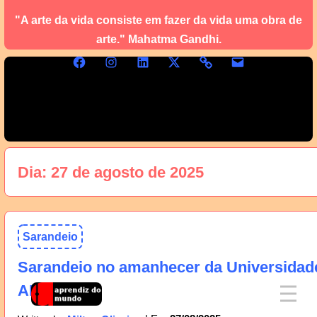
"A arte da vida consiste em fazer da vida uma obra de
arte." Mahatma Gandhi.
Dia:
27 de agosto de 2025
Sarandeio
Sarandeio no amanhecer da Universidad
AM, 28/08