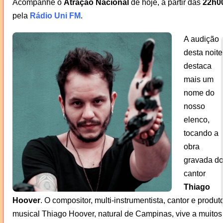
Acompanhe o
Atração Nacional
de hoje, a partir das
22h0
pela
Rádio Uni FM
.
A audição
desta noite
destaca
mais um
nome do
nosso
elenco,
tocando a
obra
gravada d
cantor
Thiago
Hoover
. O compositor, multi-instrumentista, cantor e produt
musical Thiago Hoover, natural de Campinas, vive a muitos