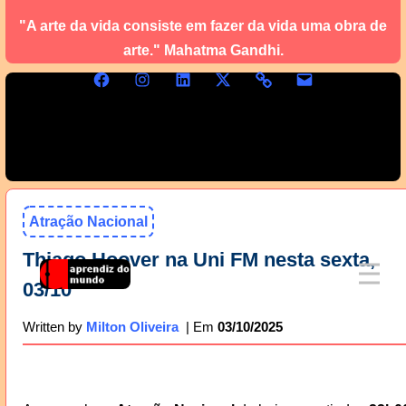
"A arte da vida consiste em fazer da vida uma obra de
arte." Mahatma Gandhi.
Atração Nacional
Thiago Hoover na Uni FM nesta sexta,
03/10
03/10/2025
Written by
Milton Oliveira