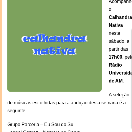
Acompanh
o
Calhandra
Nativa
neste
sábado, a
partir das
17h00
, pel
Rádio
Universid
de AM
.
A seleção
de músicas escolhidas para a audição desta semana é a
seguinte:
Grupo Parceria – Eu Sou do Sul