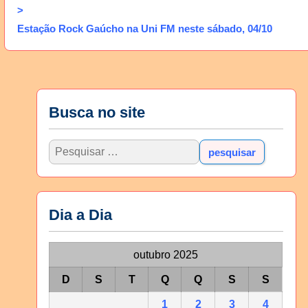
>
Estação Rock Gaúcho na Uni FM neste sábado, 04/10
Busca no site
Dia a Dia
outubro 2025
D
S
T
Q
Q
S
S
1
2
3
4