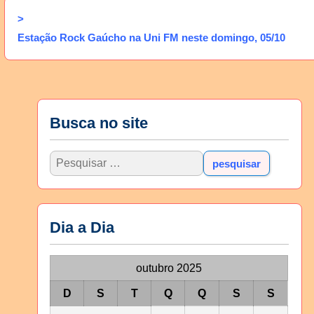
>
Estação Rock Gaúcho na Uni FM neste domingo, 05/10
Busca no site
Dia a Dia
outubro 2025
D
S
T
Q
Q
S
S