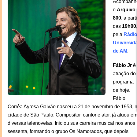
Acompanh
o
Arquivo
800
, a parti
das
19h00
pela
Rádi
Universid
de AM
.
Fábio Jr
é 
atração do
programa
de hoje.
Fábio
Corrêa Ayrosa Galvão nasceu a 21 de novembro de 1953, 
cidade de São Paulo. Compositor, cantor e ator, já atuou e
diversas telenovelas. Iniciou sua carreira musical nos anos
sessenta, formando o grupo Os Namorados, que depois