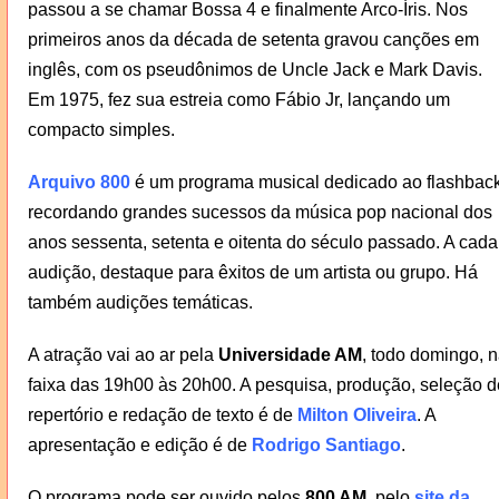
passou a se chamar Bossa 4 e finalmente Arco-Íris. Nos
primeiros anos da década de setenta gravou canções em
inglês, com os pseudônimos de Uncle Jack e Mark Davis.
Em 1975, fez sua estreia como Fábio Jr, lançando um
compacto simples.
Arquivo 800
é um programa musical dedicado ao flashback
recordando grandes sucessos da música pop nacional dos
anos sessenta, setenta e oitenta do século passado. A cada
audição, destaque para êxitos de um artista ou grupo. Há
também audições temáticas.
A atração vai ao ar pela
Universidade AM
, todo domingo, 
faixa das 19h00 às 20h00. A pesquisa, produção, seleção d
repertório e redação de texto é de
Milton Oliveira
. A
apresentação e edição é de
Rodrigo Santiago
.
O programa pode ser ouvido pelos
800 AM
, pelo
site da