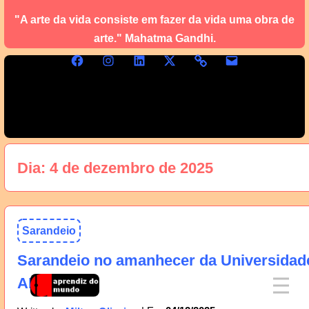
"A arte da vida consiste em fazer da vida uma obra de
arte." Mahatma Gandhi.
Dia:
4 de dezembro de 2025
Sarandeio
Sarandeio no amanhecer da Universidad
AM, 05/12