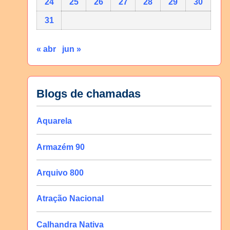
24
25
26
27
28
29
30
31
« abr
jun »
Blogs de chamadas
Aquarela
Armazém 90
Arquivo 800
Atração Nacional
Calhandra Nativa