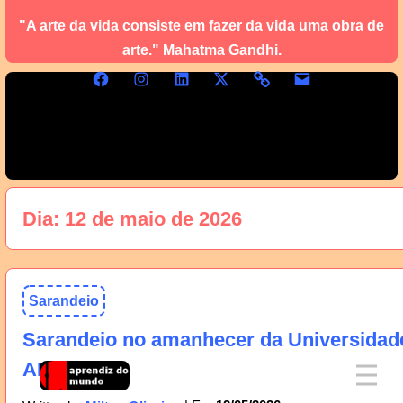
"A arte da vida consiste em fazer da vida uma obra de
arte." Mahatma Gandhi.
Dia:
12 de maio de 2026
Sarandeio
Sarandeio no amanhecer da Universidad
AM, 13/05