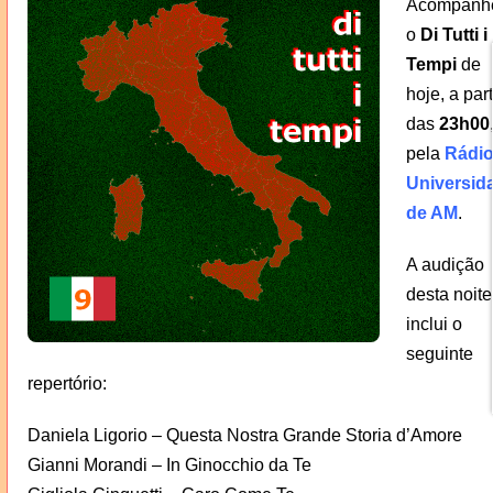
Acompanh
o
Di Tutti i
Tempi
de
hoje, a part
das
23h00
pela
Rádi
Universid
de AM
.
A audição
desta noite
inclui o
seguinte
repertório:
Daniela Ligorio – Questa Nostra Grande Storia d’Amore
Gianni Morandi – In Ginocchio da Te