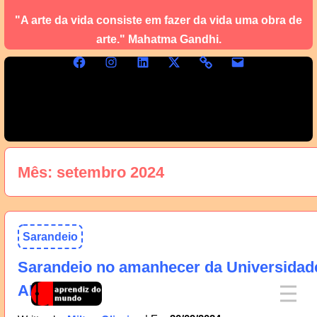
"A arte da vida consiste em fazer da vida uma obra de
arte." Mahatma Gandhi.
Mês:
setembro 2024
Sarandeio
Sarandeio no amanhecer da Universidad
AM, 01/10