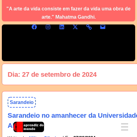
"A arte da vida consiste em fazer da vida uma obra de
arte." Mahatma Gandhi.
Dia:
27 de setembro de 2024
Sarandeio
Sarandeio no amanhecer da Universidad
AM, 28/09