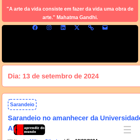
"A arte da vida consiste em fazer da vida uma obra de
arte." Mahatma Gandhi.
Dia:
13 de setembro de 2024
Sarandeio
Sarandeio no amanhecer da Universidad
AM, 14/09