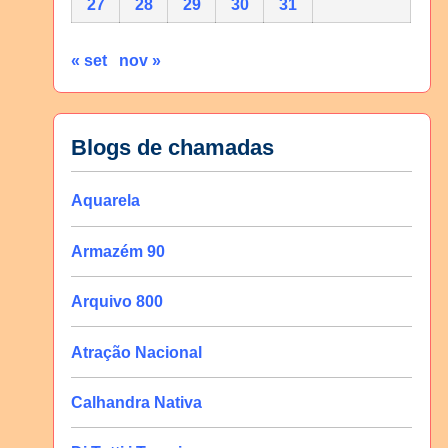
27
28
29
30
31
« set
nov »
Blogs de chamadas
Aquarela
Armazém 90
Arquivo 800
Atração Nacional
Calhandra Nativa