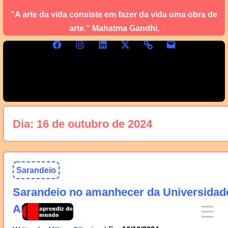
"A arte da vida consiste em fazer da vida uma obra de
arte." Mahatma Gandhi.
Dia:
16 de outubro de 2024
Sarandeio
Sarandeio no amanhecer da Universidad
AM, 17/10