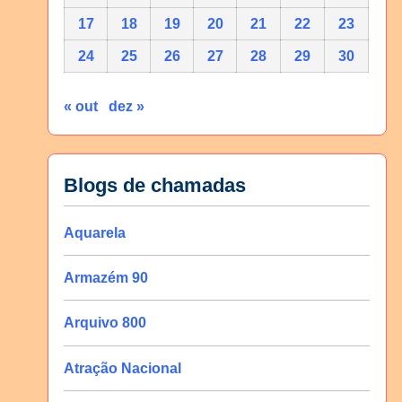
17
18
19
20
21
22
23
24
25
26
27
28
29
30
« out
dez »
Blogs de chamadas
Aquarela
Armazém 90
Arquivo 800
Atração Nacional