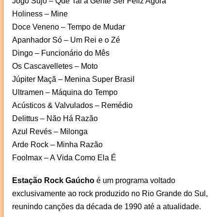
Jogo Sujo – Que Tal a Gente Ser Feliz Agora
Holiness – Mine
Doce Veneno – Tempo de Mudar
Apanhador Só – Um Rei e o Zé
Dingo – Funcionário do Mês
Os Cascavelletes – Moto
Júpiter Maçã – Menina Super Brasil
Ultramen – Máquina do Tempo
Acústicos & Valvulados – Remédio
Delittus – Não Há Razão
Azul Revés – Milonga
Arde Rock – Minha Razão
Foolmax – A Vida Como Ela É
Estação Rock Gaúcho
é um programa voltado
exclusivamente ao rock produzido no Rio Grande do Sul,
reunindo canções da década de 1990 até a atualidade.