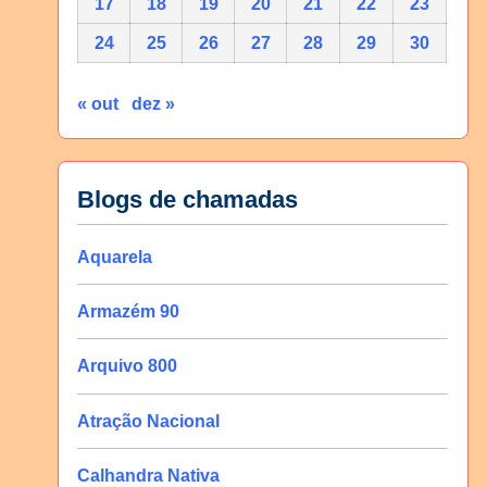
17
18
19
20
21
22
23
24
25
26
27
28
29
30
« out
dez »
Blogs de chamadas
Aquarela
Armazém 90
Arquivo 800
Atração Nacional
Calhandra Nativa