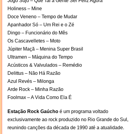
Jogo Sujo – Que Tal a Gente Ser Feliz Agora
Holiness – Mine
Doce Veneno – Tempo de Mudar
Apanhador Só – Um Rei e o Zé
Dingo – Funcionário do Mês
Os Cascavelletes – Moto
Júpiter Maçã – Menina Super Brasil
Ultramen – Máquina do Tempo
Acústicos & Valvulados – Remédio
Delittus – Não Há Razão
Azul Revés – Milonga
Arde Rock – Minha Razão
Foolmax – A Vida Como Ela É
Estação Rock Gaúcho
é um programa voltado
exclusivamente ao rock produzido no Rio Grande do Sul,
reunindo canções da década de 1990 até a atualidade.