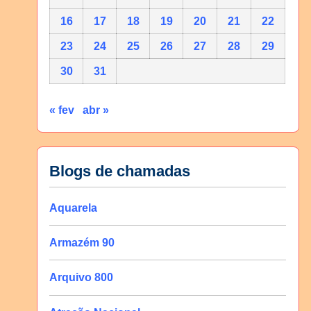
16
17
18
19
20
21
22
23
24
25
26
27
28
29
30
31
« fev
abr »
Blogs de chamadas
Aquarela
Armazém 90
Arquivo 800