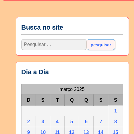
Busca no site
Dia a Dia
março 2025
D
S
T
Q
Q
S
S
1
2
3
4
5
6
7
8
9
10
11
12
13
14
15