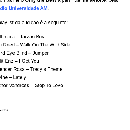
ompanhe o
Only the Best
a partir da
meia-noite
, pela
dio Universidade AM
.
playlist da audição é a seguinte:
ltimora – Tarzan Boy
u Reed – Walk On The Wild Side
ird Eye Blind – Jumper
lit Enz – I Got You
encer Ross – Tracy’s Theme
vine – Lately
ther Vandross – Stop To Love
eans