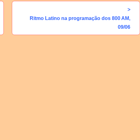
>
Ritmo Latino na programação dos 800 AM,
09/06