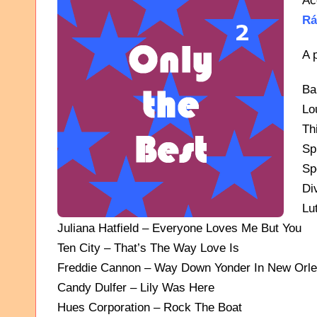
Ac
Rá
A 
Ba
Lo
Th
Sp
Sp
Di
Lu
Juliana Hatfield – Everyone Loves Me But You
Ten City – That’s The Way Love Is
Freddie Cannon – Way Down Yonder In New Orl
Candy Dulfer – Lily Was Here
Hues Corporation – Rock The Boat