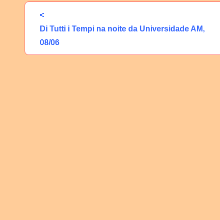
<
Di Tutti i Tempi na noite da Universidade AM,
08/06