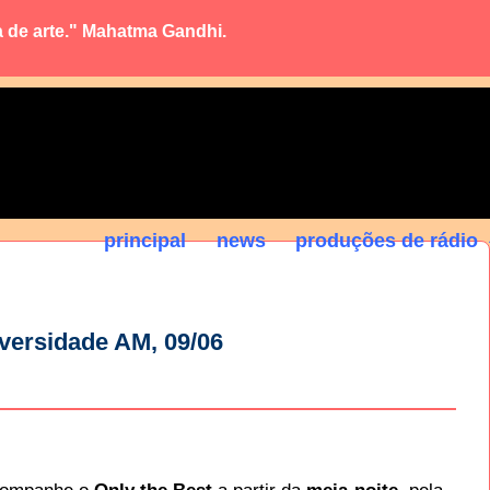
a de arte." Mahatma Gandhi.
principal
news
produções de rádio
versidade AM, 09/06