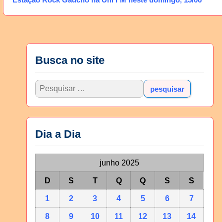
Busca no site
Dia a Dia
junho 2025
D
S
T
Q
Q
S
S
1
2
3
4
5
6
7
8
9
10
11
12
13
14