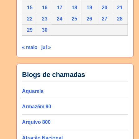
15
16
17
18
19
20
21
22
23
24
25
26
27
28
29
30
« maio
jul »
Blogs de chamadas
Aquarela
Armazém 90
Arquivo 800
Atração Nacional