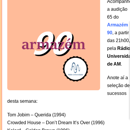
Acompanh
a audição
65 do
Armazém
90
, a partir
das 21h00,
pela
Rádi
Universid
de AM
.
Anote aí a
seleção de
sucessos
desta semana:
Tom Jobim – Querida (1994)
Crowded House – Don’t Dream It’s Over (1996)