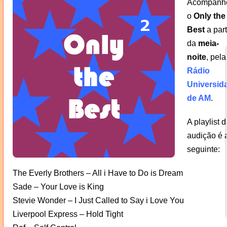
Acompanh
o
Only the
Best
a part
da
meia-
noite
, pela
Rádio
Universid
de AM
.
A playlist d
audição é 
seguinte:
The Everly Brothers – All i Have to Do is Dream
Sade – Your Love is King
Stevie Wonder – I Just Called to Say i Love You
Liverpool Express – Hold Tight