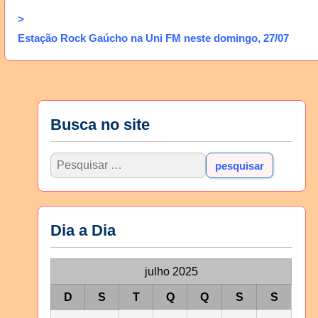
>
Estação Rock Gaúcho na Uni FM neste domingo, 27/07
Busca no site
Dia a Dia
julho 2025
D
S
T
Q
Q
S
S