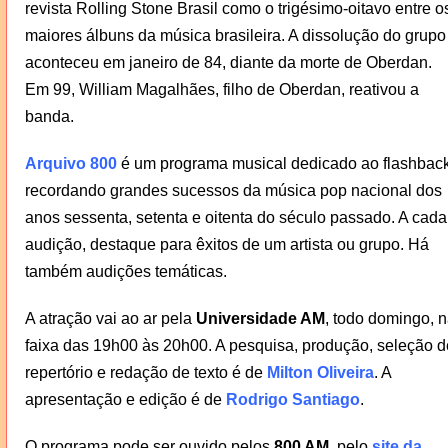
revista Rolling Stone Brasil como o trigésimo-oitavo entre o
maiores álbuns da música brasileira. A dissolução do grupo
aconteceu em janeiro de 84, diante da morte de Oberdan.
Em 99, William Magalhães, filho de Oberdan, reativou a
banda.
Arquivo 800
é um programa musical dedicado ao flashback
recordando grandes sucessos da música pop nacional dos
anos sessenta, setenta e oitenta do século passado. A cada
audição, destaque para êxitos de um artista ou grupo. Há
também audições temáticas.
A atração vai ao ar pela
Universidade AM
, todo domingo, 
faixa das 19h00 às 20h00. A pesquisa, produção, seleção d
repertório e redação de texto é de
Milton Oliveira
. A
apresentação e edição é de
Rodrigo Santiago
.
O programa pode ser ouvido pelos
800 AM
, pelo
site da