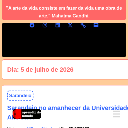
"A arte da vida consiste em fazer da vida uma obra de
arte." Mahatma Gandhi.
Dia:
5 de julho de 2026
Sarandeio
Sarandeio no amanhecer da Universidad
AM, 06/07