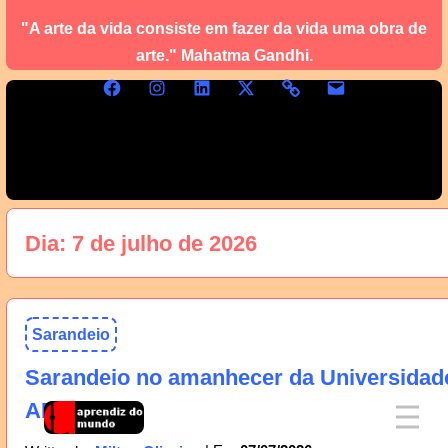
"A arte da vida consiste em fazer da vida uma obra de
arte." Mahatma Gandhi.
Dia:
7 de julho de 2026
Sarandeio
Sarandeio no amanhecer da Universidad
AM, 08/07