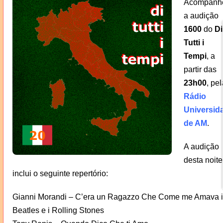
Acompanh
a audição
1600
do
Di
Tutti i
Tempi
, a
partir das
23h00
, pel
Rádio
Universid
de AM
.
A audição
desta noite
inclui o seguinte repertório:
Gianni Morandi – C’era un Ragazzo Che Come me Amava i
Beatles e i Rolling Stones