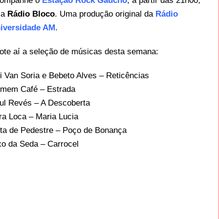
ompanhe o
Estação Rock Gaúcho
, a partir das 21h00,
la
Rádio Bloco
. Uma produção original da
Rádio
iversidade AM
.
ote aí a seleção de músicas desta semana:
i Van Soria e Bebeto Alves – Reticências
mem Café – Estrada
ul Revés – A Descoberta
ra Loca – Maria Lucia
ta de Pedestre – Poço de Bonança
xo da Seda – Carrocel