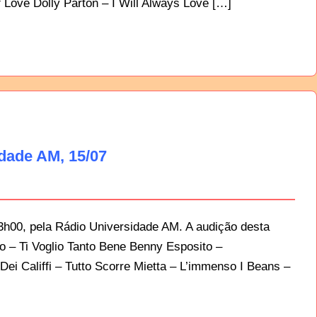
 Love Dolly Parton – I Will Always Love […]
idade AM, 15/07
23h00, pela Rádio Universidade AM. A audição desta
ico – Ti Voglio Tanto Bene Benny Esposito –
i Califfi – Tutto Scorre Mietta – L’immenso I Beans –