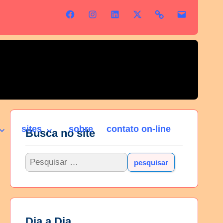
sites
sobre
contato on-line
Busca no site
Dia a Dia