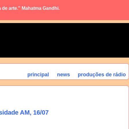
a de arte." Mahatma Gandhi.
principal
news
produções de rádio
sidade AM, 16/07