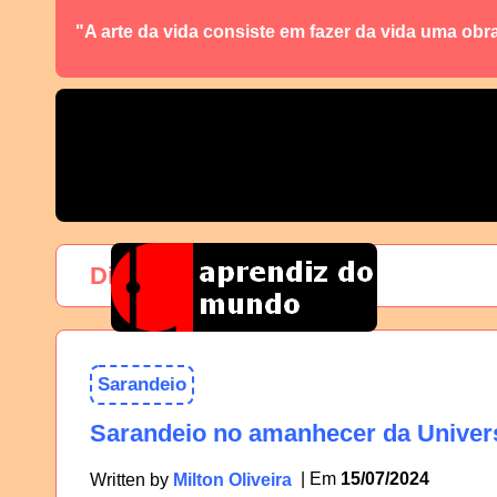
"A arte da vida consiste em fazer da vida uma obr
Dia:
15 de julho de 2024
Sarandeio
Sarandeio no amanhecer da Univer
15/07/2024
Written by
Milton Oliveira