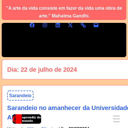
"A arte da vida consiste em fazer da vida uma obra de
arte." Mahatma Gandhi.
Dia:
22 de julho de 2024
Sarandeio
Sarandeio no amanhecer da Universidad
AM, 23/07