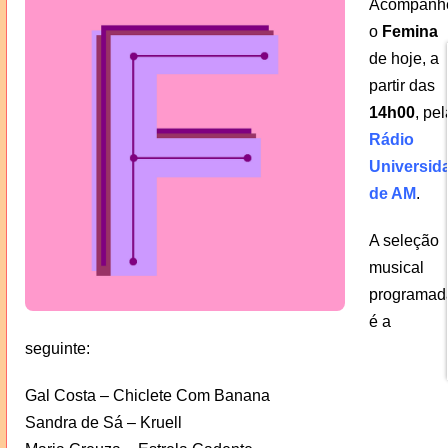
Acompanh
o
Femina
de hoje, a
partir das
14h00
, pel
Rádio
Universid
de AM
.
A seleção
musical
programad
é a
seguinte:
Gal Costa – Chiclete Com Banana
Sandra de Sá – Kruell