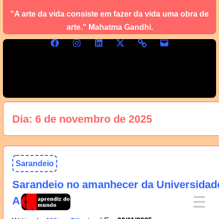
"A arte da vida consiste em fazer da vida uma obra de
arte." Mahatma Gandhi.
Dia:
6 de novembro de 2025
Sarandeio
Sarandeio no amanhecer da Universidad
AM, 07/11