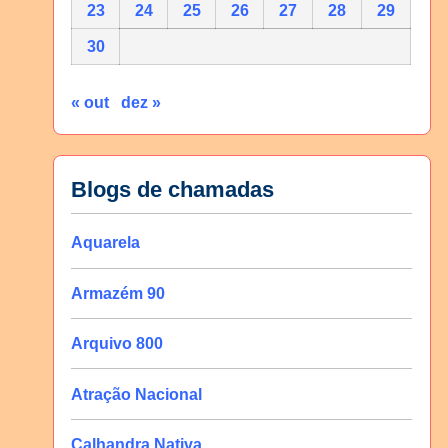
23
24
25
26
27
28
29
30
« out
dez »
Blogs de chamadas
Aquarela
Armazém 90
Arquivo 800
Atração Nacional
Calhandra Nativa