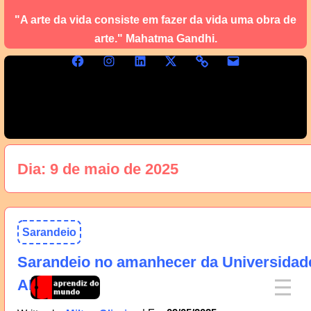
"A arte da vida consiste em fazer da vida uma obra de
arte." Mahatma Gandhi.
Dia:
9 de maio de 2025
Sarandeio
Sarandeio no amanhecer da Universidad
AM, 10/05