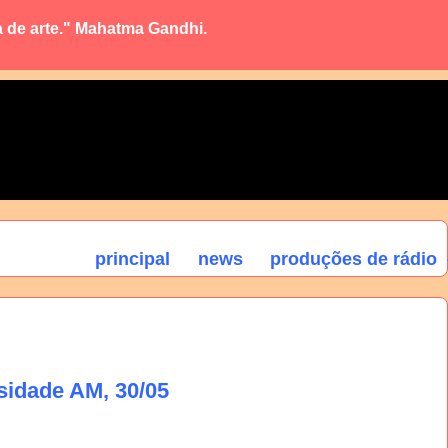
a de arte." Mahatma Gandhi.
principal
news
produções de rádio
sidade AM, 30/05