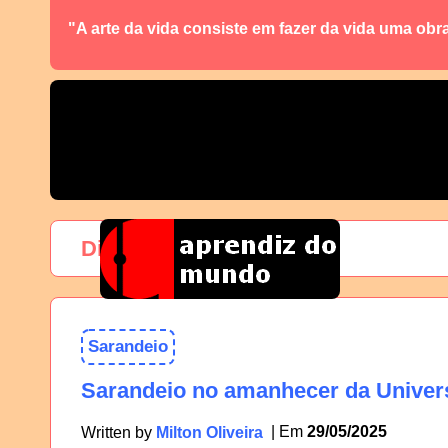
"A arte da vida consiste em fazer da vida uma obr
Dia:
29 de maio de 2025
Sarandeio
Sarandeio no amanhecer da Univer
29/05/2025
Written by
Milton Oliveira