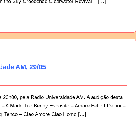
in the Sky Creedence Clearwater Revival – […]
idade AM, 29/05
as 23h00, pela Rádio Universidade AM. A audição desta
lla – A Modo Tuo Benny Esposito – Amore Bello I Delfini –
uigi Tenco – Ciao Amore Ciao Homo […]