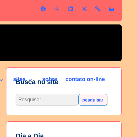
sites
sobre
contato on-line
Busca no site
Dia a Dia