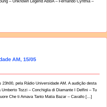
l Young – Unknown Legend ABBA – Fernando Cynthia –
idade AM, 15/05
as 23h00, pela Rádio Universidade AM. A audição desta
ca Umberto Tozzi – Conchiglia di Diamante I Delfini – Tu
uore Che ti Amava Tanto Matia Bazar – Cavallo […]