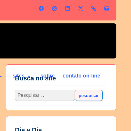
sites
sobre
contato on-line
Busca no site
Dia a Dia