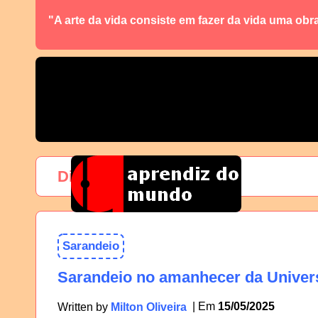
"A arte da vida consiste em fazer da vida uma obr
Dia:
15 de maio de 2025
Sarandeio
Sarandeio no amanhecer da Univer
15/05/2025
Written by
Milton Oliveira