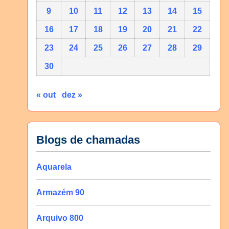
9
10
11
12
13
14
15
16
17
18
19
20
21
22
23
24
25
26
27
28
29
30
« out
dez »
Blogs de chamadas
Aquarela
Armazém 90
Arquivo 800