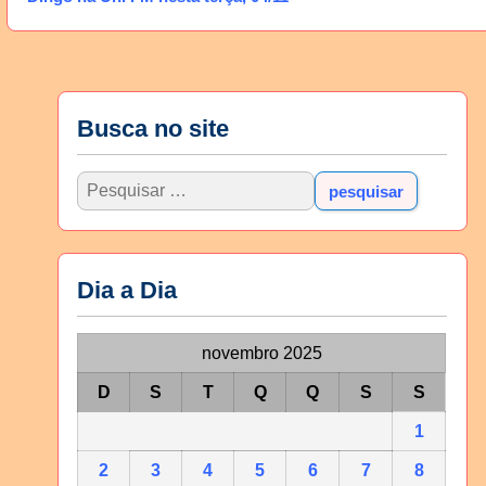
Busca no site
Dia a Dia
novembro 2025
D
S
T
Q
Q
S
S
1
2
3
4
5
6
7
8