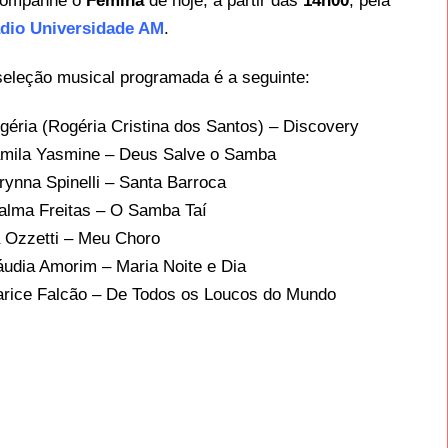
ompanhe o
Femina
de hoje, a partir das
14h00
, pela
dio Universidade AM
.
seleção musical programada é a seguinte:
géria (Rogéria Cristina dos Santos) – Discovery
mila Yasmine – Deus Salve o Samba
rynna Spinelli – Santa Barroca
alma Freitas – O Samba Taí
 Ozzetti – Meu Choro
áudia Amorim – Maria Noite e Dia
arice Falcão – De Todos os Loucos do Mundo