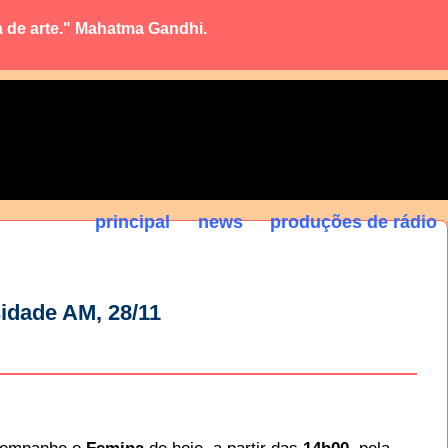
a de arte." Mahatma Gandhi.
principal
news
produções de rádio
idade AM, 28/11