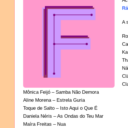
Ac
Rá
A 
Ro
Ca
Ka
Th
Ná
Cl
Cl
Mônica Feijó – Samba Não Demora
Aline Morena – Estrela Guria
Toque de Salto – Isto Aqui o Que É
Daniela Néris – As Ondas do Teu Mar
Maíra Freitas – Nua