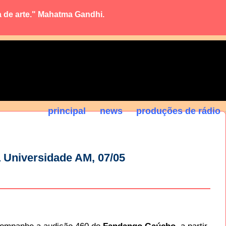
a de arte." Mahatma Gandhi.
principal
news
produções de rádio
 Universidade AM, 07/05