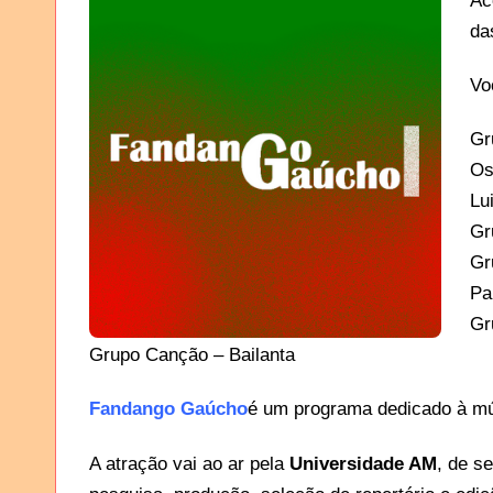
Ac
d
Vo
Gr
Os
Lu
Gr
Gr
Pa
Gr
Grupo Canção – Bailanta
Fandango Gaúcho
é um programa dedicado à mús
A atração vai ao ar pela
Universidade AM
, de s