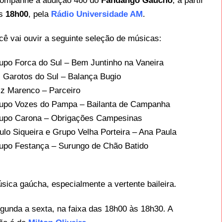
ompanhe a audição 460 do
Fandango Gaúcho
, a partir
as
18h00
, pela
Rádio Universidade AM
.
cê vai ouvir a seguinte seleção de músicas:
upo Forca do Sul – Bem Juntinho na Vaneira
 Garotos do Sul – Balança Bugio
iz Marenco – Parceiro
upo Vozes do Pampa – Bailanta de Campanha
upo Carona – Obrigações Campesinas
ulo Siqueira e Grupo Velha Porteira – Ana Paula
upo Festança – Surungo de Chão Batido
ica gaúcha, especialmente a vertente baileira.
egunda a sexta, na faixa das 18h00 às 18h30. A