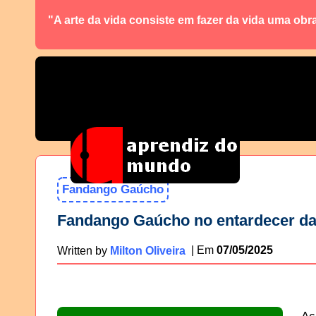
"A arte da vida consiste em fazer da vida uma obr
Fandango Gaúcho
Fandango Gaúcho no entardecer da
07/05/2025
Written by
Milton Oliveira