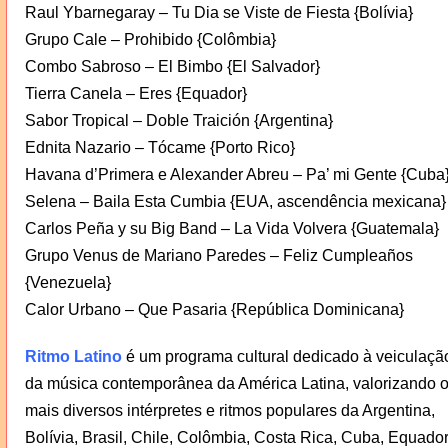
Raul Ybarnegaray – Tu Dia se Viste de Fiesta {Bolívia}
Grupo Cale – Prohibido {Colômbia}
Combo Sabroso – El Bimbo {El Salvador}
Tierra Canela – Eres {Equador}
Sabor Tropical – Doble Traición {Argentina}
Ednita Nazario – Tócame {Porto Rico}
Havana d’Primera e Alexander Abreu – Pa’ mi Gente {Cuba
Selena – Baila Esta Cumbia {EUA, ascendência mexicana}
Carlos Peña y su Big Band – La Vida Volvera {Guatemala}
Grupo Venus de Mariano Paredes – Feliz Cumpleaños
{Venezuela}
Calor Urbano – Que Pasaria {República Dominicana}
Ritmo Latino
é um programa cultural dedicado à veiculaçã
da música contemporânea da América Latina, valorizando 
mais diversos intérpretes e ritmos populares da Argentina,
Bolívia, Brasil, Chile, Colômbia, Costa Rica, Cuba, Equador