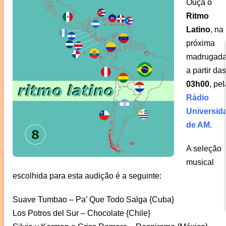
Ouça o
Ritmo
Latino
, na
próxima
madrugada
a partir das
03h00
, pel
Rádio
Universid
de AM
.
A seleção
musical
escolhida para esta audição é a seguinte:
Suave Tumbao – Pa’ Que Todo Salga {Cuba}
Los Potros del Sur – Chocolate {Chile}